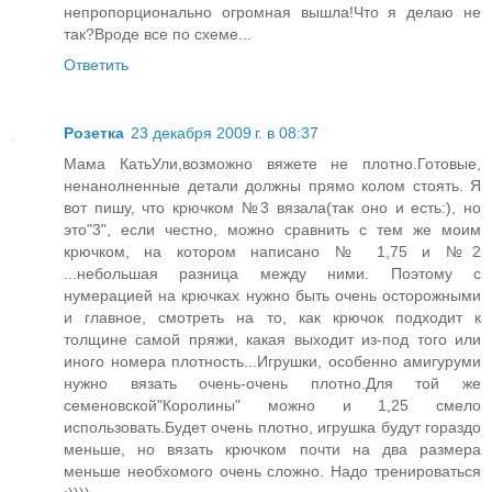
непропорционально огромная вышла!Что я делаю не
так?Вроде все по схеме...
Ответить
Розетка
23 декабря 2009 г. в 08:37
Мама КатьУли,возможно вяжете не плотно.Готовые,
ненанолненные детали должны прямо колом стоять. Я
вот пишу, что крючком №3 вязала(так оно и есть:), но
это"3", если честно, можно сравнить с тем же моим
крючком, на котором написано № 1,75 и №2
...небольшая разница между ними. Поэтому с
нумерацией на крючках нужно быть очень осторожными
и главное, смотреть на то, как крючок подходит к
толщине самой пряжи, какая выходит из-под того или
иного номера плотность...Игрушки, особенно амигуруми
нужно вязать очень-очень плотно.Для той же
семеновской"Королины" можно и 1,25 смело
использовать.Будет очень плотно, игрушка будут гораздо
меньше, но вязать крючком почти на два размера
меньше необхомого очень сложно. Надо тренироваться