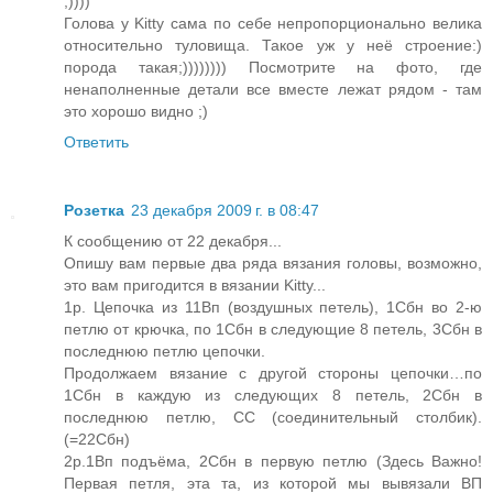
;))))
Голова у Kitty сама по себе непропорционально велика
относительно туловища. Такое уж у неё строение:)
порода такая;)))))))) Посмотрите на фото, где
ненаполненные детали все вместе лежат рядом - там
это хорошо видно ;)
Ответить
Розетка
23 декабря 2009 г. в 08:47
К сообщению от 22 декабря...
Опишу вам первые два ряда вязания головы, возможно,
это вам пригодится в вязании Kitty...
1р. Цепочка из 11Вп (воздушных петель), 1Сбн во 2-ю
петлю от крючка, по 1Сбн в следующие 8 петель, 3Сбн в
последнюю петлю цепочки.
Продолжаем вязание с другой стороны цепочки…по
1Сбн в каждую из следующих 8 петель, 2Сбн в
последнюю петлю, СС (соединительный столбик).
(=22Сбн)
2р.1Вп подъёма, 2Сбн в первую петлю (Здесь Важно!
Первая петля, эта та, из которой мы вывязали ВП