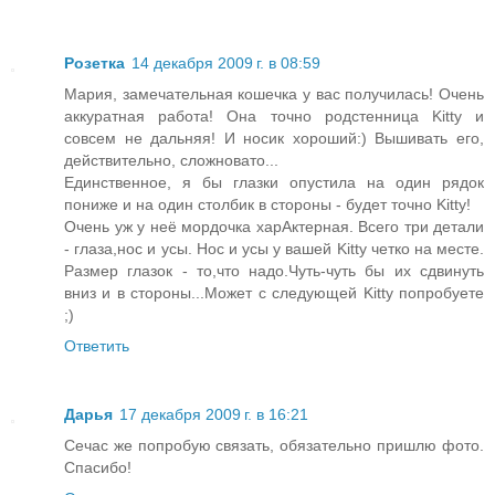
Розетка
14 декабря 2009 г. в 08:59
Мария, замечательная кошечка у вас получилась! Очень
аккуратная работа! Она точно родстенница Kitty и
совсем не дальняя! И носик хороший:) Вышивать его,
действительно, сложновато...
Единственное, я бы глазки опустила на один рядок
пониже и на один столбик в стороны - будет точно Kitty!
Очень уж у неё мордочка харАктерная. Всего три детали
- глаза,нос и усы. Нос и усы у вашей Kitty четко на месте.
Размер глазок - то,что надо.Чуть-чуть бы их сдвинуть
вниз и в стороны...Может с следующей Kitty попробуете
;)
Ответить
Дарья
17 декабря 2009 г. в 16:21
Сечас же попробую связать, обязательно пришлю фото.
Спасибо!