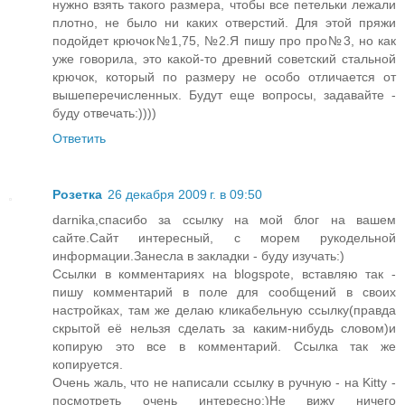
нужно взять такого размера, чтобы все петельки лежали
плотно, не было ни каких отверстий. Для этой пряжи
подойдет крючок№1,75, №2.Я пишу про про№3, но как
уже говорила, это какой-то древний советский стальной
крючок, который по размеру не особо отличается от
вышеперечисленных. Будут еще вопросы, задавайте -
буду отвечать:))))
Ответить
Розетка
26 декабря 2009 г. в 09:50
darnika,спасибо за ссылку на мой блог на вашем
сайте.Сайт интересный, с морем рукодельной
информации.Занесла в закладки - буду изучать:)
Ссылки в комментариях на blogspote, вставляю так -
пишу комментарий в поле для сообщений в своих
настройках, там же делаю кликабельную ссылку(правда
скрытой её нельзя сделать за каким-нибудь словом)и
копирую это все в комментарий. Ссылка так же
копируется.
Очень жаль, что не написали ссылку в ручную - на Kitty -
посмотреть очень интересно;)Не вижу ничего