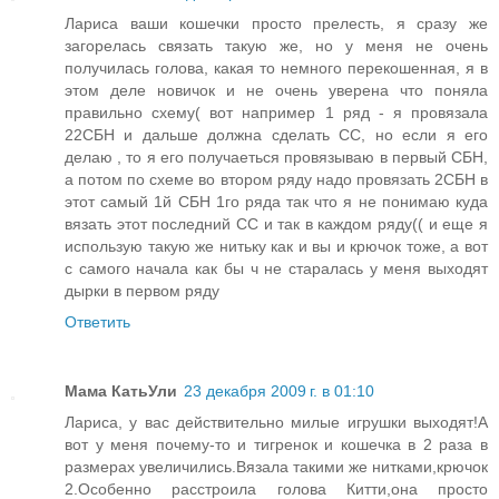
Лариса ваши кошечки просто прелесть, я сразу же
загорелась связать такую же, но у меня не очень
получилась голова, какая то немного перекошенная, я в
этом деле новичок и не очень уверена что поняла
правильно схему( вот например 1 ряд - я провязала
22СБН и дальше должна сделать СС, но если я его
делаю , то я его получаеться провязываю в первый СБН,
а потом по схеме во втором ряду надо провязать 2СБН в
этот самый 1й СБН 1го ряда так что я не понимаю куда
вязать этот последний СС и так в каждом ряду(( и еще я
использую такую же нитьку как и вы и крючок тоже, а вот
с самого начала как бы ч не старалась у меня выходят
дырки в первом ряду
Ответить
Мама КатьУли
23 декабря 2009 г. в 01:10
Лариса, у вас действительно милые игрушки выходят!А
вот у меня почему-то и тигренок и кошечка в 2 раза в
размерах увеличились.Вязала такими же нитками,крючок
2.Особенно расстроила голова Китти,она просто