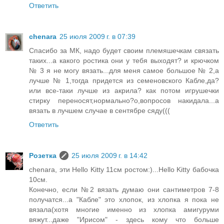
Ответить
chenara
25 июля 2009 г. в 07:39
Спасибо за МК, надо будет своим племяшечкам связать
таких...а какого ростика они у тебя выходят? и крючком
№ 3 я не могу вязать...для меня самое большое № 2,а
лучше № 1,тогда придется из семеновского Кабле,да?
или все-таки лучше из акрила? как потом игрушечки
стирку переносят,нормально?о,вопросов накидала...а
вязать в лучшем случае в сентябре сяду(((
Ответить
Розетка
25 июля 2009 г. в 14:42
chenara, эти Hello Kitty 11см ростом:)...Hello Kitty бабочка
10см.
Конечно, если №2 вязать думаю они сантиметров 7-8
получатся...а "Кабле" это хлопок, из хлопка я пока не
вязала(хотя многие именно из хлопка амигуруми
вяжут...даже "Ирисом" - здесь кому что больше