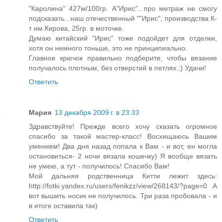
"Каролина" 427м/100гр. А"Ирис"...про метраж не смогу
подсказать...наш отечественный ""Ирис", производства К-
т им.Кирова, 25гр. в моточке.
Думаю китайский "Ирис" тоже подойдет для отделки,
хотя он немного тоньше, это не принципиально.
Главное крючок правильно подберите, чтобы вязание
получалось плотным, без отверстий в петлях.;) Удачи!
Ответить
Мария
13 декабря 2009 г. в 23:33
Здравствуйте! Прежде всего хочу сказать огромное
спасибо за такой мастер-класс! Восхищаюсь Вашим
умением! Два дня назад попала к Вам - и вот, ен могла
остановиться- 2 ночи вязала кошечку) Я вообще вязать
не умею, а тут - получилось! Спасибо Вам!
Мой дальняя родственница Китти лежит здесь:
http://fotki.yandex.ru/users/fenikzz/view/268143/?page=0 А
вот вышить носик не получилось. Три раза пробовала - и
в итоге оставила так)
Ответить