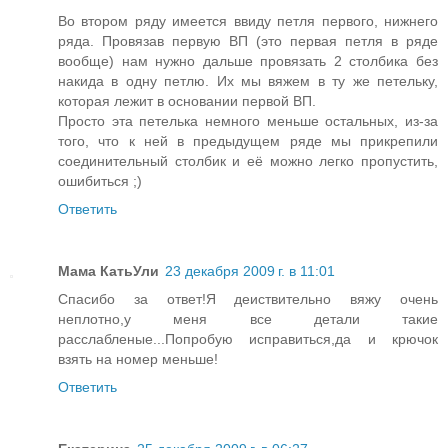
Во втором ряду имеется ввиду петля первого, нижнего
ряда. Провязав первую ВП (это первая петля в ряде
вообще) нам нужно дальше провязать 2 столбика без
накида в одну петлю. Их мы вяжем в ту же петельку,
которая лежит в основании первой ВП.
Просто эта петелька немного меньше остальных, из-за
того, что к ней в предыдущем ряде мы прикрепили
соединительный столбик и её можно легко пропустить,
ошибиться ;)
Ответить
Мама КатьУли
23 декабря 2009 г. в 11:01
Спасибо за ответ!Я деиствительно вяжу очень
неплотно,у меня все детали такие
расслабленые...Попробую исправиться,да и крючок
взять на номер меньше!
Ответить