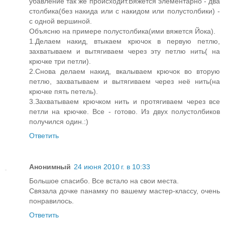
убавление так же происходит.Вяжется элементарно - два
столбика(без накида или с накидом или полустолбики) -
с одной вершиной.
Объясню на примере полустолбика(ими вяжется Йока).
1.Делаем накид, втыкаем крючок в первую петлю,
захватываем и вытягиваем через эту петлю нить( на
крючке три петли).
2.Снова делаем накид, вкалываем крючок во вторую
петлю, захватываем и вытягиваем через неё нить(на
крючке пять петель).
3.Захватываем крючком нить и протягиваем через все
петли на крючке. Все - готово. Из двух полустолбиков
получился один.:)
Ответить
Анонимный
24 июня 2010 г. в 10:33
Большое спасибо. Все встало на свои места.
Связала дочке панамку по вашему мастер-классу, очень
понравилось.
Ответить