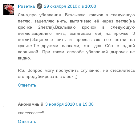
Розетка
29 октября 2010 г. в 10:08
Лана,про убавления. Вкалываю крючок в следующую
петлю, зацепляю нить, вытягиваю её через петлю(на
крючке 2петли).Вкалываю крючок в следующую
петлю,зацепляю нить, вытягиваю её( на крючке 3
петли).Зацепляю нить и провязываю все петли на
крючке.Т.е.,другими словами, это два Сбн с одной
вершиной. При таком способе убавлений дырочек не
видно.
P.S. Вопрос могу пропустить случайно, не стесняйтесь
его продублировать в c-box ;)
Ответить
Анонимный
3 ноября 2010 г. в 19:38
класссссссс!!!
Ответить