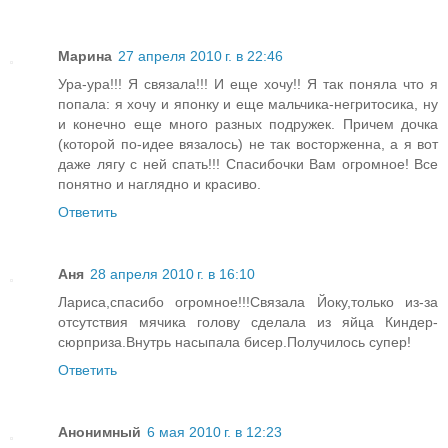
Марина
27 апреля 2010 г. в 22:46
Ура-ура!!! Я связала!!! И еще хочу!! Я так поняла что я
попала: я хочу и японку и еще мальчика-негритосика, ну
и конечно еще много разных подружек. Причем дочка
(которой по-идее вязалось) не так восторженна, а я вот
даже лягу с ней спать!!! Спасибочки Вам огромное! Все
понятно и наглядно и красиво.
Ответить
Аня
28 апреля 2010 г. в 16:10
Лариса,спасибо огромное!!!Связала Йоку,только из-за
отсутствия мячика голову сделала из яйца Киндер-
сюрприза.Внутрь насыпала бисер.Получилось супер!
Ответить
Анонимный
6 мая 2010 г. в 12:23