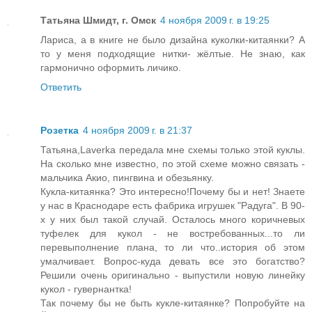
Татьяна Шмидт, г. Омск
4 ноября 2009 г. в 19:25
Лариса, а в книге не было дизайна куколки-китаянки? А
то у меня подходящие нитки- жёлтые. Не знаю, как
гармонично оформить личико.
Ответить
Розетка
4 ноября 2009 г. в 21:37
Татьяна,Laverka передала мне схемы только этой куклы.
На сколько мне известно, по этой схеме можно связать -
мальчика Акио, пингвина и обезьянку.
Кукла-китаянка? Это интересно!Почему бы и нет! Знаете
у нас в Краснодаре есть фабрика игрушек "Радуга". В 90-
х у них был такой случай. Осталось много коричневых
туфелек для кукол - не востребованных...то ли
перевыполнение плана, то ли что..история об этом
умалчивает. Вопрос-куда девать все это богатство?
Решили очень оригинально - выпустили новую линейку
кукол - гувернантка!
Так почему бы не быть кукле-китаянке? Попробуйте на