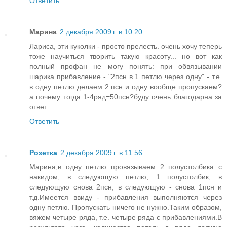
Ответить
Марина
2 декабря 2009 г. в 10:20
Лариса, эти куколки - просто прелесть. очень хочу теперь
тоже научиться творить такую красоту... но вот как
полный профан не могу понять: при обвязывании
шарика прибавление - "2псн в 1 петлю через одну" - т.е.
в одну петлю делаем 2 псн и одну вообще пропускаем?
а почему тогда 1-4ряд=50псн?буду очень благодарна за
ответ
Ответить
Розетка
2 декабря 2009 г. в 11:56
Марина,в одну петлю провязываем 2 полустолбика с
накидом, в следующую петлю, 1 полустолбик, в
следующую снова 2псн, в следующую - снова 1псн и
т.д.Имеется ввиду - прибавления выполняются через
одну петлю. Пропускать ничего не нужно.Таким образом,
вяжем четыре ряда, т.е. четыре ряда с прибавлениями.В